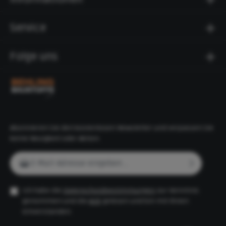
kg bietet die Stufe die nötige Stabilität für den
dauerhaften Einsatz im Außenbereich.Technische
Daten:Abmessungen: 100 x 34 x 15 cm (L x B x
Service
H)Material: Beton, glatte OberflächeFarbe: anthrazit
(betonglatt)Gewicht: 116 kgHergestellt nach RiBoN
(Richtlinie Betonteile ohne Norm m.G.)Die La Tierra
Folge uns
Stufe eignet sich für verschiedene Anwendungen in
der Garten- und Landschaftsgestaltung: als einzelne
Treppenstufe, für den Bau von Außentreppen oder
zur Terrassengestaltung. Dieses Produkt ist auch in
weiteren Farben erhältlich.
Abonnieren Sie den kostenlosen Newsletter und verpassen Sie
keine Neuigkeit oder Aktion.
E-Mail-Adresse*
Ich habe die
Datenschutzbestimmungen
zur Kenntnis
genommen und die
AGB
gelesen und bin mit ihnen
einverstanden.