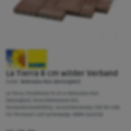
La Tierra 8 cm wilder Verband
Farbe:
Nebraska Kies (betonglatt)
La Tierra Zierpflaster 8 cm in Nebraska Kies
(betonglatt). Rutschhemmend R13,
frostwiderstandsfähig, tausalzbeständig. DIN EN 1338.
Für Terrassen und Gartenwege. KANN-Qualität.