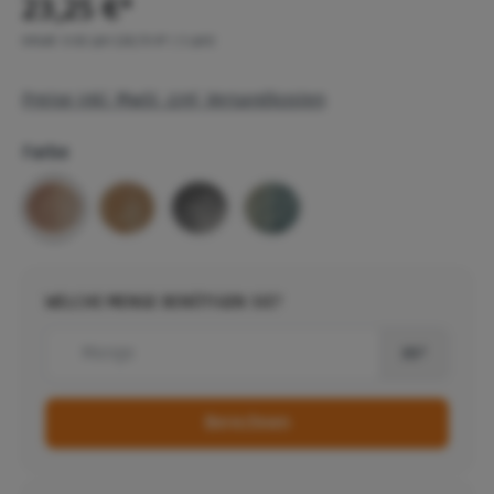
23,25 €*
Inhalt:
0.81 qm
(28,70 €* / 1 qm)
Preise inkl. MwSt. zzgl. Versandkosten
Farbe
WELCHE MENGE BENÖTIGEN SIE?
m²
Berechnen