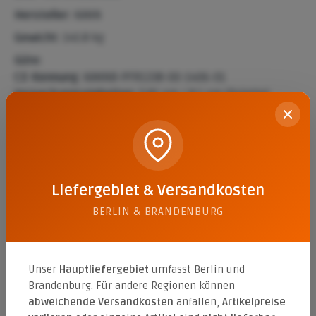
Hersteller:
KANN
Gewicht:
145.8 kg
Güte:
CE-Kennung:
KANNB-PFR1338-00-1406-01
Verpackungseinheiten:
0.81 qm / 8.1 qm (Palette)
Beschreibung
Das La Tierra Zierpflaster im wilden Verband in der
Liefergebiet & Versandkosten
Farbe Nebraska Kies (betonglatt) zeichnet sich durch
seine hochwertige b…
Mehr
BERLIN & BRANDENBURG
Eigenschaften
Datenblätter
1
Unser
Hauptliefergebiet
umfasst Berlin und
Brandenburg. Für andere Regionen können
abweichende Versandkosten
anfallen,
Artikelpreise