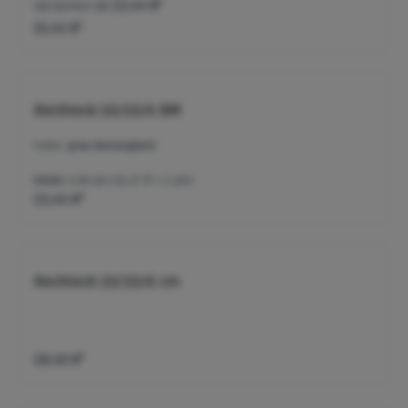
Varianten ab
13,44 €*
15,41 €*
Rechteck 10/10/6 BM
Farbe:
grau (betonglatt)
Inhalt:
0.88 qm
(15,27 €* / 1 qm)
13,44 €*
Rechteck 10/10/6 cm
18,40 €*