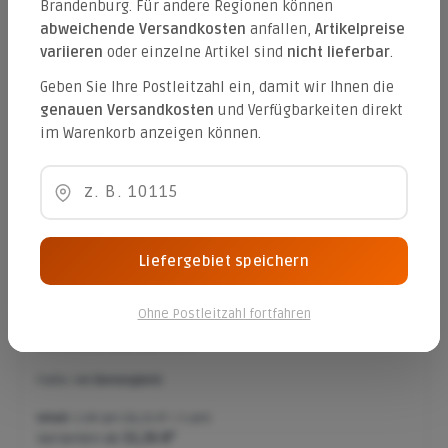
Brandenburg. Für andere Regionen können
Inhalt:
1.08 qm
(14,22 €* / 1 qm)
abweichende Versandkosten
anfallen,
Artikelpreise
15,36 €*
variieren
oder einzelne Artikel sind
nicht lieferbar
.
Geben Sie Ihre Postleitzahl ein, damit wir Ihnen die
genauen Versandkosten
und Verfügbarkeiten direkt
Rechteck 20/10/6 cm
im Warenkorb anzeigen können.
Farbe:
anthrazit (betonglatt)
Inhalt:
1.08 qm
(16,31 €* / 1 qm)
Varianten ab
15,36 €*
17,61 €*
Liefergebiet speichern
Ohne Postleitzahl fortfahren
Rechteck 20/10/6 cm
Farbe:
rot (betonglatt)
Inhalt:
1.08 qm
(16,31 €* / 1 qm)
Varianten ab
15,36 €*