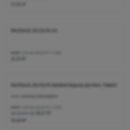
17,61 €*
Rechteck 20/10/8 cm
Inhalt:
1.08 qm
(19,93 €* / 1 qm)
21,52 €*
Rechteck 20/10/8 Handverlegung (großes Paket)
Farbe:
anthrazit (betonglatt)
Inhalt:
1.08 qm
(19,16 €* / 1 qm)
Varianten ab
18,27 €*
20,69 €*