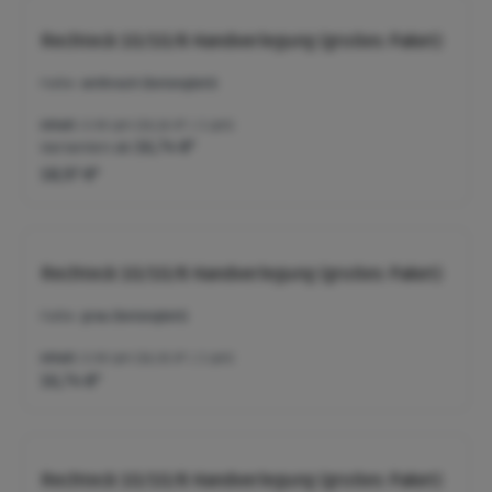
Rechteck 10/10/8 Handverlegung (großes Paket)
Farbe:
anthrazit (betonglatt)
Inhalt:
0.99 qm
(19,16 €* / 1 qm)
Varianten ab
16,74 €*
18,97 €*
Rechteck 10/10/8 Handverlegung (großes Paket)
Farbe:
grau (betonglatt)
Inhalt:
0.99 qm
(16,91 €* / 1 qm)
16,74 €*
Rechteck 10/10/8 Handverlegung (großes Paket)