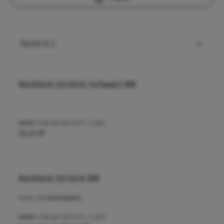
Rechteck 10/10/6 /schwarz BM
Inhalt:
0.88 qm
(17,51 €* / 1 qm)
15,41 €*
Rechteck 10/10/6 BM
Farbe:
rot (betonglatt)
Inhalt:
0.88 qm
(17,51 €* / 1 qm)