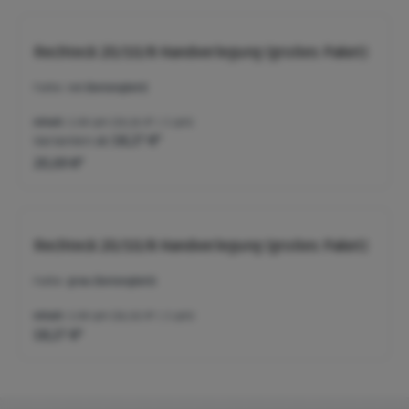
Rechteck 20/10/8 Handverlegung (großes Paket)
Farbe:
rot (betonglatt)
Inhalt:
1.08 qm
(19,16 €* / 1 qm)
Varianten ab
18,27 €*
20,69 €*
Rechteck 20/10/8 Handverlegung (großes Paket)
Farbe:
grau (betonglatt)
Inhalt:
1.08 qm
(16,92 €* / 1 qm)
18,27 €*