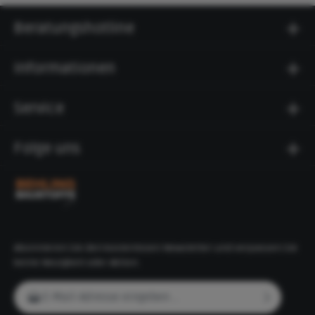
Beratungshotline
Informationen
Service
Folge uns
Abonnieren Sie den kostenlosen Newsletter und verpassen Sie
keine Neuigkeit oder Aktion.
E-Mail-Adresse*