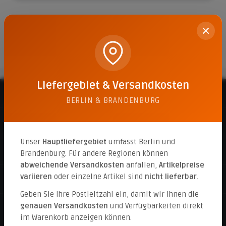
Keine Produkte gefunden.
Liefergebiet & Versandkosten
Beratungshotline
BERLIN & BRANDENBURG
Informationen
Unser
Hauptliefergebiet
umfasst Berlin und
Service
Brandenburg. Für andere Regionen können
abweichende Versandkosten
anfallen,
Artikelpreise
variieren
oder einzelne Artikel sind
nicht lieferbar
.
Folge uns
Geben Sie Ihre Postleitzahl ein, damit wir Ihnen die
genauen Versandkosten
und Verfügbarkeiten direkt
im Warenkorb anzeigen können.