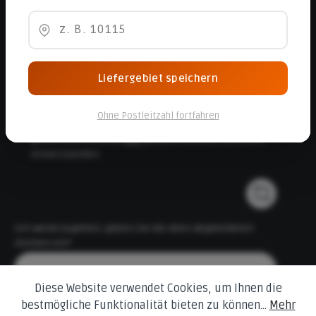
Abonnieren Sie den kostenlosen Newsletter und verpassen Sie
keine Neuigkeit oder Aktion.
E-Mail-Adresse*
Liefergebiet speichern
Ohne Postleitzahl fortfahren
Ich habe die
Datenschutzbestimmungen
zur Kenntnis
genommen und die
AGB
gelesen und bin mit ihnen
einverstanden.
Um weiterzugehen, geben Sie die oben abgebildeten
Zeichen ein*
Diese Website verwendet Cookies, um Ihnen die
bestmögliche Funktionalität bieten zu können...
Mehr