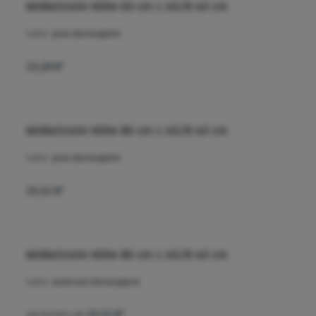
Winkelstein Höhe 60 cm L:40/B:40 cm
Farbe:
grau (betonglatt)
19,28 €*
Winkelstein Höhe 80 cm L:40/B:40 cm
Farbe:
grau (betonglatt)
29,32 €*
Winkelstein Höhe 80 cm L:40/B:40 cm
Farbe:
anthrazit (betonglatt)
Varianten ab
29,32 €*