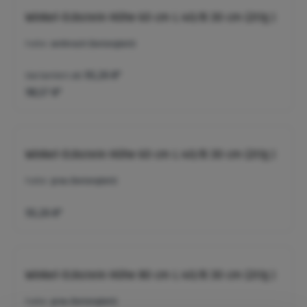
Winkel-Eckstein Höhe 60 cm L:40/B:30 cm (2tlg.)
Farbe:
anthrazit (betonglatt)
Varianten ab
93,26 €*
98,57 €*
Winkel-Eckstein Höhe 60 cm L:40/B:30 cm (2tlg.)
Farbe:
grau (betonglatt)
93,26 €*
Winkel-Eckstein Höhe 80 cm L:40/B:30 cm (2tlg.)
Farbe:
grau (betonglatt)