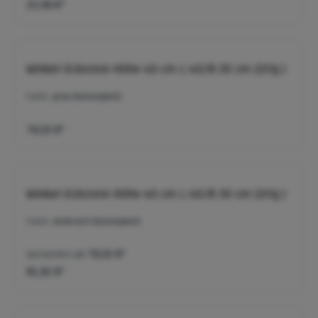
23,98 €*
Winkel-Eckstein Höhe 40 cm L:40/B:30 cm (2tlg.)
Farbe:
grau (betonglatt)
78,50 €*
Winkel-Eckstein Höhe 40 cm L:40/B:30 cm (2tlg.)
Farbe:
anthrazit (betonglatt)
Varianten ab
78,50 €*
81,82 €*