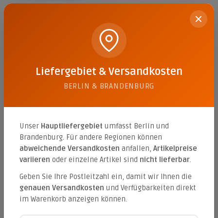
112,59 €*
Winkel-Eckstein Höhe 80 cm L:40/B:30 cm (2tlg.)
Liefergebiet & Versandkosten
Farbe:
anthrazit (betonglatt)
BERLIN & BRANDENBURG
Varianten ab
112,59 €*
118,64 €*
Unser
Hauptliefergebiet
umfasst Berlin und
Brandenburg. Für andere Regionen können
abweichende Versandkosten
anfallen,
Artikelpreise
variieren
oder einzelne Artikel sind
nicht lieferbar
.
Winkelstein Höhe 40 cm L:40/B:30 cm
Geben Sie Ihre Postleitzahl ein, damit wir Ihnen die
Farbe:
anthrazit (betonglatt)
genauen Versandkosten
und Verfügbarkeiten direkt
im Warenkorb anzeigen können.
Varianten ab
11,48 €*
14,46 €*