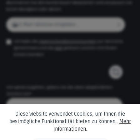
Abonnieren Sie den kostenlosen Newsletter und verpassen Sie
keine Neuigkeit oder Aktion.
E-Mail-Adresse*
Ich habe die
Datenschutzbestimmungen
zur Kenntnis
genommen und die
AGB
gelesen und bin mit ihnen
einverstanden.
Um weiterzugehen, geben Sie die oben abgebildeten
Zeichen ein*
Diese Website verwendet Cookies, um Ihnen die
bestmögliche Funktionalität bieten zu können...
Mehr
Informationen
.