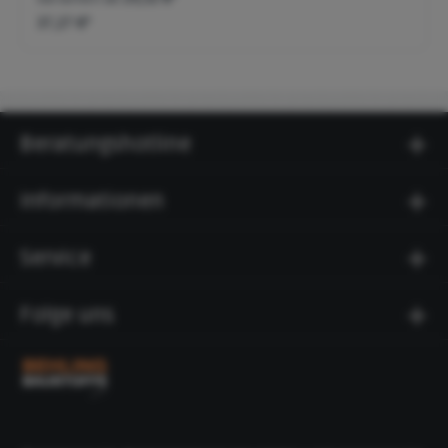
37,27 €*
Beratungshotline
Informationen
Service
Folge uns