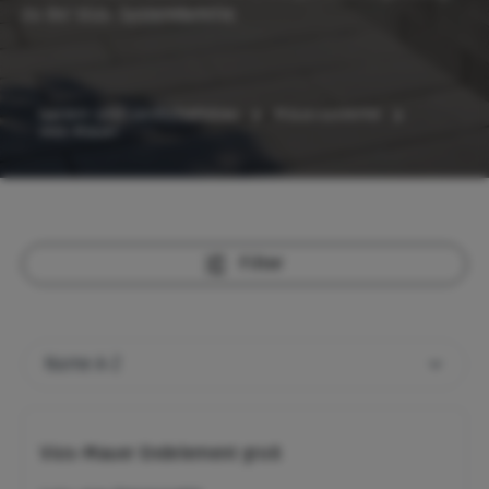
zu der Vios- Systemfamilie.
Garten- und Landschaftsbau
Mauersysteme
Vios-Mauer
Filter
Vios-Mauer Endelement groß