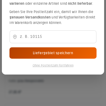
variieren
oder einzelne Artikel sind
nicht lieferbar
.
40,44 €*
Geben Sie Ihre Postleitzahl ein, damit wir Ihnen die
genauen Versandkosten
und Verfügbarkeiten direkt
im Warenkorb anzeigen können.
Vios-Mauer Grundelement klein
Farbe:
anthrazit (feingestrahlt)
27,81 €*
Liefergebiet speichern
Ohne Postleitzahl fortfahren
Vios-Mauer Grundelement klein
Farbe:
grau (feingestrahlt)
27,81 €*