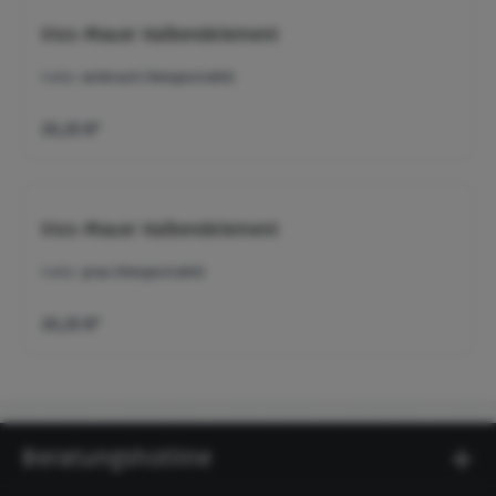
Vios-Mauer Halbendelement
Farbe:
anthrazit (feingestrahlt)
26,26 €*
Vios-Mauer Halbendelement
Farbe:
grau (feingestrahlt)
26,26 €*
Beratungshotline