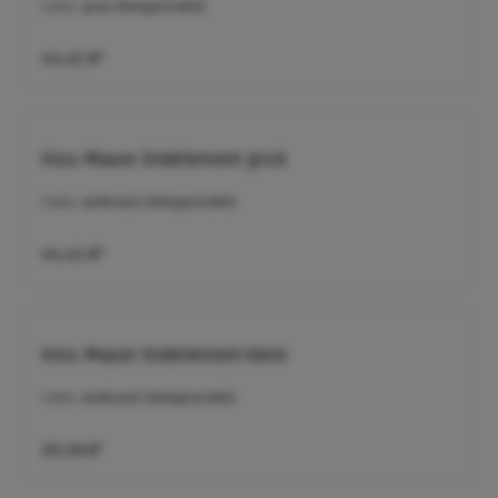
Farbe:
grau (feingestrahlt)
44,41 €*
Vios-Mauer Endelement groß
Farbe:
anthrazit (feingestrahlt)
44,41 €*
Vios-Mauer Endelement klein
Farbe:
anthrazit (feingestrahlt)
30,48 €*