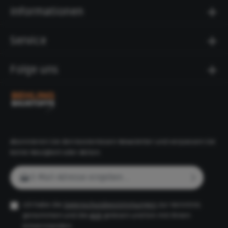
Informationen
Service
Folge uns
Abonnieren Sie den kostenlosen Newsletter und verpassen Sie
keine Neuigkeit oder Aktion.
E-Mail-Adresse*
Ich habe die
Datenschutzbestimmungen
zur Kenntnis
genommen und die
AGB
gelesen und bin mit ihnen
einverstanden.