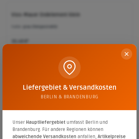
Vios-Mauer Endelement klein
Farbe:
grau (feingestrahlt)
30,48 €*
Vios-Mauer Grundelement groß
Farbe:
grau (feingestrahlt)
Liefergebiet & Versandkosten
40,44 €*
BERLIN & BRANDENBURG
Unser
Hauptliefergebiet
umfasst Berlin und
Vios-Mauer Grundelement groß
Brandenburg. Für andere Regionen können
Farbe:
anthrazit (feingestrahlt)
abweichende Versandkosten
anfallen,
Artikelpreise