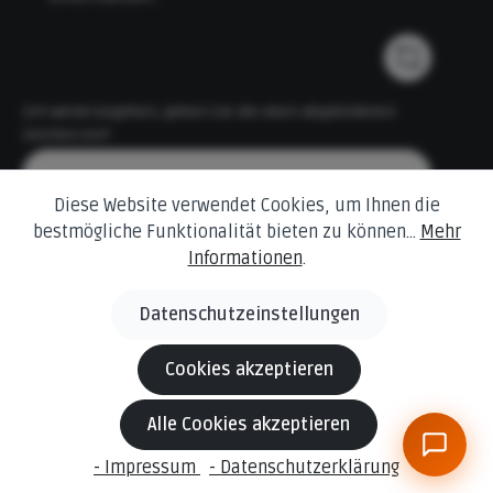
Um weiterzugehen, geben Sie die oben abgebildeten
Zeichen ein*
Diese Website verwendet Cookies, um Ihnen die
bestmögliche Funktionalität bieten zu können...
Mehr
Informationen
.
Datenschutzeinstellungen
* Alle Preise inkl. gesetzl. Mehrwertsteuer zzgl.
Versandkosten
und ggf. Nachnahmegebühren, wenn nicht anders angegeben.
Cookies akzeptieren
© 2026 Behling Baustoffe Änderungen und Irrtümer
Alle Cookies akzeptieren
vorbehalten.
Die dargestellten Produktabbildungen können in Einzelfällen
- Impressum
- Datenschutzerklärung
vom tatsächlichen Produkt abweichen.