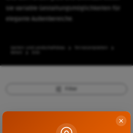
sie variable Gestaltungsmöglichkeiten für
elegante Außenbereiche.
Garten- und Landschaftsbau
Terrassenplatten
Beton
Evio
Filter