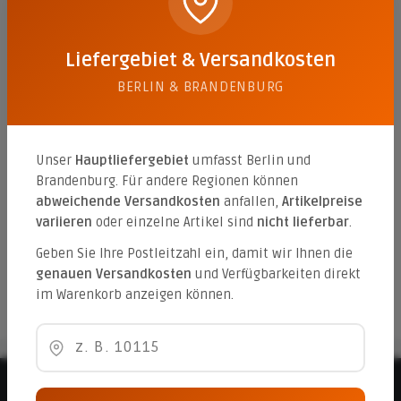
Evio 60/40/3,8 feingestrahlt
Liefergebiet & Versandkosten
Farbe:
anthrazit (feingestrahlt)
BERLIN & BRANDENBURG
Inhalt:
0.24 qm
(45,75 €* / 1 qm)
10,98 €*
Unser
Hauptliefergebiet
umfasst Berlin und
Brandenburg. Für andere Regionen können
Evio 60/40/3,8 feingestrahlt
abweichende Versandkosten
anfallen,
Artikelpreise
variieren
oder einzelne Artikel sind
nicht lieferbar
.
Farbe:
grau (feingestrahlt)
Geben Sie Ihre Postleitzahl ein, damit wir Ihnen die
Inhalt:
0.24 qm
(45,75 €* / 1 qm)
genauen Versandkosten
und Verfügbarkeiten direkt
10,98 €*
im Warenkorb anzeigen können.
Beratungshotline