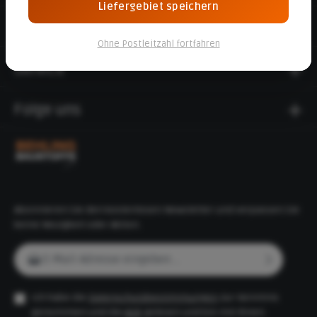
Liefergebiet speichern
Informationen
Ohne Postleitzahl fortfahren
Service
Folge uns
Abonnieren Sie den kostenlosen Newsletter und verpassen Sie
keine Neuigkeit oder Aktion.
E-Mail-Adresse*
Ich habe die
Datenschutzbestimmungen
zur Kenntnis
genommen und die
AGB
gelesen und bin mit ihnen