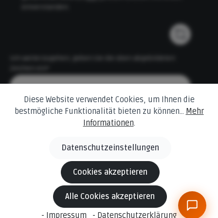
einverstanden.
Um weiterzugehen, geben Sie die oben abgebildeten
Zeichen ein*
Diese Website verwendet Cookies, um Ihnen die
bestmögliche Funktionalität bieten zu können...
Mehr
Informationen
.
Datenschutzeinstellungen
* Alle Preise inkl. gesetzl. Mehrwertsteuer zzgl.
Versandkosten
und ggf. Nachnahmegebühren, wenn nicht anders angegeben.
Cookies akzeptieren
© 2026 Behling Baustoffe Änderungen und Irrtümer
Alle Cookies akzeptieren
vorbehalten.
Die dargestellten Produktabbildungen können in Einzelfällen
- Impressum
- Datenschutzerklärung