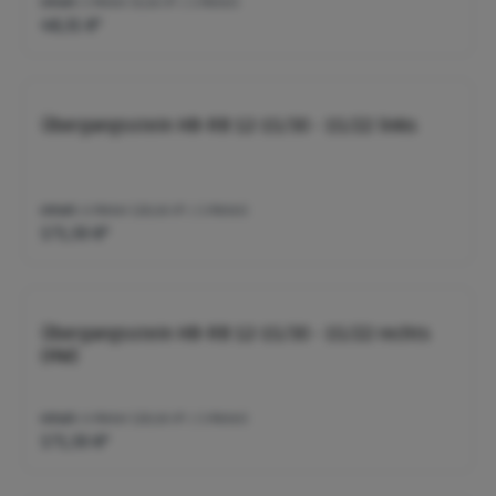
Inhalt:
5 Meter
(9,66 €* / 1 Meter)
48,31 €*
Übergangsstein HB-RB 12-15/30 - 15/22 links
Inhalt:
6 Meter
(28,66 €* / 1 Meter)
171,93 €*
Übergangsstein HB-RB 12-15/30 - 15/22 rechts
(HW)
Inhalt:
6 Meter
(28,66 €* / 1 Meter)
171,93 €*