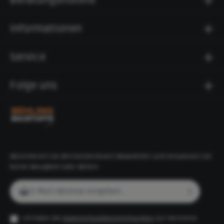
Informationen
Service
Folge uns
Abonnieren Sie den kostenlosen Newsletter und verpassen Sie
keine Neuigkeit oder Aktion.
E-Mail-Adresse*
Ich habe die
Datenschutzbestimmungen
zur Kenntnis