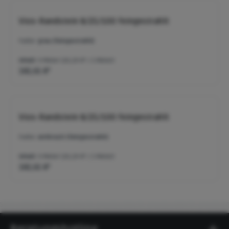
Vios-Randstein 8/25/100 feingestrahlt
Farbe:
grau (feingestrahlt)
Inhalt:
9 Meter
(20,29 €* / 1 Meter)
182,61 €*
Vios-Randstein 8/25/100 feingestrahlt
Farbe:
anthrazit (feingestrahlt)
Inhalt:
9 Meter
(20,29 €* / 1 Meter)
182,61 €*
Beratungshotline