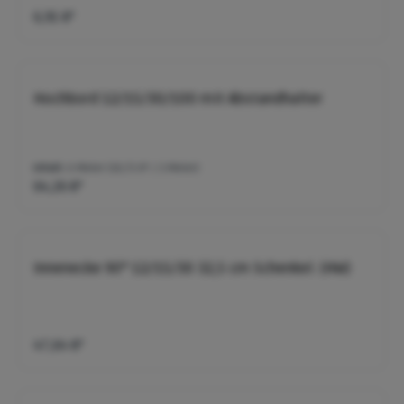
6,91 €*
Hochbord 12/15/30/100 mit Abstandhalter
Inhalt:
6 Meter
(10,71 €* / 1 Meter)
64,26 €*
Innenecke 90° 12/15/30 32,5 cm Schenkel. (HW)
47,64 €*