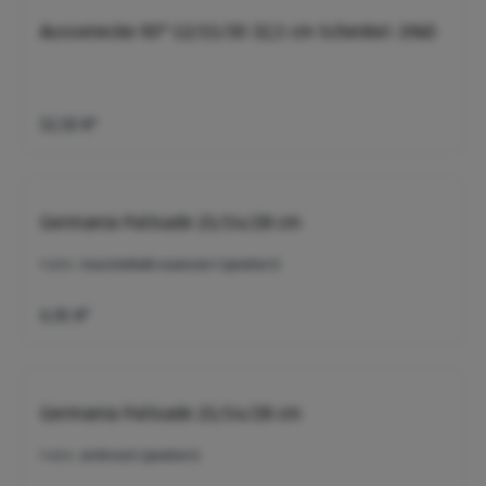
Aussenecke 90° 12/15/30 32,5 cm Schenkel. (HW)
52,92 €*
Germania Palisade 21/14/28 cm
Farbe:
muschelkalk-nuanciert (gealtert)
6,91 €*
Germania Palisade 21/14/28 cm
Farbe:
anthrazit (gealtert)