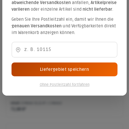
abweichende Versandkosten
anfallen,
Artikelpreise
variieren
oder einzelne Artikel sind
nicht lieferbar
.
Geben Sie Ihre Postleitzahl ein, damit wir Ihnen die
Mähkante Mini 22/10/4,5 cm
genauen Versandkosten
und Verfügbarkeiten direkt
im Warenkorb anzeigen können.
Farbe:
anthrazit (betonglatt)
Varianten ab
0,71 €*
0,88 €*
Liefergebiet speichern
Randstein 10/30/100 gefast
Ohne Postleitzahl fortfahren
Inhalt:
8 Meter
(9,11 €* / 1 Meter)
72,88 €*