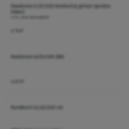
Randstein 6/25/100 beidseitig gefast (großes
Paket)
Farbe:
grau (betonglatt)
3,78 €*
Randstein 8/20/100 (B8)
4,03 €*
Rundbord 15/22/100 cm