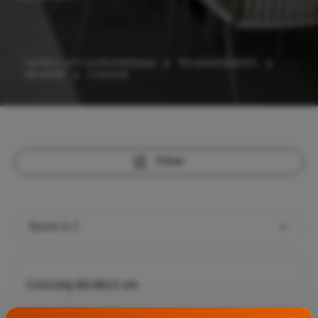
Garten- und Landschaftsbau
Terrassenplatten
Keramik
Crossing
Filter
Crossing 80/80/2 cm
Farbe:
Sabbia (Crossing)