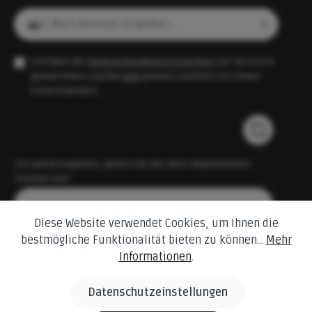
E-Mail-Adresse*
Ich habe die
Datenschutzbestimmungen
zur Kenntnis
genommen und die
AGB
gelesen und bin mit ihnen
einverstanden.
Um weiterzugehen, geben Sie die oben abgebildeten
Zeichen ein*
Diese Website verwendet Cookies, um Ihnen die
bestmögliche Funktionalität bieten zu können...
Mehr
Informationen
.
Datenschutzeinstellungen
* Alle Preise inkl. gesetzl. Mehrwertsteuer zzgl.
Versandkosten