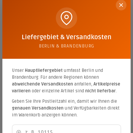
Inhalt:
0.64 qm
(56,23 €* / 1 qm)
35,99 €*
Liefergebiet & Versandkosten
Crossing 80/80/2 cm
BERLIN & BRANDENBURG
Farbe:
Grigio (Crossing)
Inhalt:
0.64 qm
(56,23 €* / 1 qm)
Unser
Hauptliefergebiet
umfasst Berlin und
35,99 €*
Brandenburg. Für andere Regionen können
abweichende Versandkosten
anfallen,
Artikelpreise
variieren
oder einzelne Artikel sind
nicht lieferbar
.
Crossing 80/80/2 cm
Geben Sie Ihre Postleitzahl ein, damit wir Ihnen die
genauen Versandkosten
und Verfügbarkeiten direkt
Farbe:
Moka (Crossing)
im Warenkorb anzeigen können.
Inhalt:
0.64 qm
(56,23 €* / 1 qm)
35,99 €*