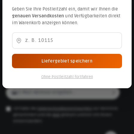
Geben Sie Ihre Postleitzahl ein, damit wir Ihnen die
Service
genauen Versandkosten
und Verfügbarkeiten direkt
im Warenkorb anzeigen können.
Folge uns
Liefergebiet speichern
Abonnieren Sie den kostenlosen Newsletter und verpassen Sie
Ohne Postleitzahl fortfahren
keine Neuigkeit oder Aktion.
E-Mail-Adresse*
Ich habe die
Datenschutzbestimmungen
zur Kenntnis
genommen und die
AGB
gelesen und bin mit ihnen
einverstanden.