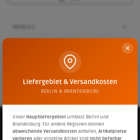
Solarmodulhalter 80/12/25,3/11,3 cm 10° mit
Einschraubhülsen M8 cm
38,14 €*
Liefergebiet & Versandkosten
BERLIN & BRANDENBURG
Beratungshotline
Unser
Hauptliefergebiet
umfasst Berlin und
Brandenburg. Für andere Regionen können
abweichende Versandkosten
anfallen,
Artikelpreise
Informationen
variieren
oder einzelne Artikel sind
nicht lieferbar
.