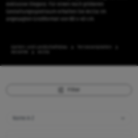
exklusive Eleganz. Für einen noch größeren
Gestaltungsspielraum erhalten Sie Arctia im
angesagten Großformat von 80 x 40 cm.
Garten- und Landschaftsbau
Terrassenplatten
Keramik
Arctia
Filter