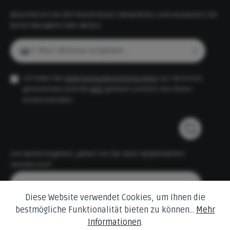
Abonnieren Sie den kostenlosen Newsletter und verpassen Sie
keine Neuigkeit oder Aktion.
E-Mail-Adresse*
Ich habe die
Datenschutzbestimmungen
zur Kenntnis
genommen und die
AGB
gelesen und bin mit ihnen
einverstanden.
Um weiterzugehen, geben Sie die oben abgebildeten
Zeichen ein*
Diese Website verwendet Cookies, um Ihnen die
bestmögliche Funktionalität bieten zu können...
Mehr
Informationen
.