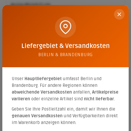
Arctia 80/40/2 cm
Farbe:
grau-meliert (keramisch/strukturiert)
Inhalt:
0.64 qm
(90,98 €* / 1 qm)
58,23 €*
Liefergebiet & Versandkosten
BERLIN & BRANDENBURG
Arctia 80/40/2 cm
Farbe:
beige-meliert (keramisch/strukturiert)
Unser
Hauptliefergebiet
umfasst Berlin und
Inhalt:
0.64 qm
(90,98 €* / 1 qm)
Brandenburg. Für andere Regionen können
58,23 €*
abweichende Versandkosten
anfallen,
Artikelpreise
variieren
oder einzelne Artikel sind
nicht lieferbar
.
Geben Sie Ihre Postleitzahl ein, damit wir Ihnen die
Arctia 80/40/2 cm
genauen Versandkosten
und Verfügbarkeiten direkt
im Warenkorb anzeigen können.
Farbe:
anthrazit-meliert (keramisch/strukturiert)