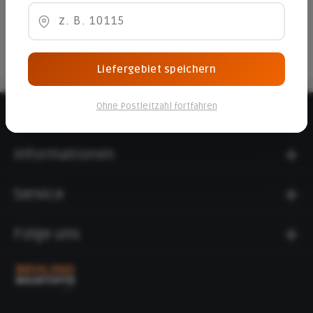
Inhalt:
0.64 qm
(90,98 €* / 1 qm)
58,23 €*
Liefergebiet speichern
Ohne Postleitzahl fortfahren
Beratungshotline
Informationen
Service
Folge uns