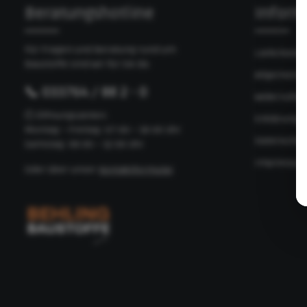
Beratungshotline
Inform
Für Fragen und Beratung rund um
Lieferbedi
Baustoffe sind wir für Sie da:
Allgemeine
📞 033764 / 88 2 - 0
Widerrufsb
🕘 Öffnungszeiten:
Erklärung z
Montag – Freitag: 07:00 – 18:00 Uhr
Datenschut
Samstag: 08:00 – 12:00 Uhr
Impressu
Oder über unser
Kontaktformular
.