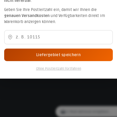
nicht lieferbar
.
ationen
Service
Geben Sie Ihre Postleitzahl ein, damit wir Ihnen die
genauen Versandkosten
und Verfügbarkeiten direkt im
ngungen
Kontakt
Warenkorb anzeigen können.
 Geschäftsbedingungen (AGB)
Newsletter
elehrung
Kunden-Login
ur Barrierefreiheit
Cookie-Einstellungen
z
Liefergebiet speichern
m
Ohne Postleitzahl fortfahren
E-Mail-Adresse*