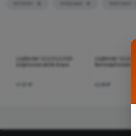
Hersteller
Farbgruppe
Materialart
LogBorder 13,5/13,5/100
LogBorder 13,5/1
Eckpfosten Antik-braun
Normalpfosten An
braun
47,67 €*
42,99 €*